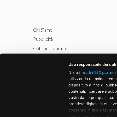
Chi Siamo
Pubblicità
Collabora con noi
Privacy
Uso responsabile dei dati
Cookie Policy
Noi e
i nostri 822 partner
utilizzando tecnologie com
dispositivo al fine di pubb
contenuti, ricercare il pubbl
vostri dati e per quali sco
proprietà digitale in cui av
consenso in qualsiasi mome
attivazione della privacy.