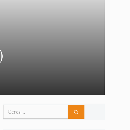
)
Ricerca
per: