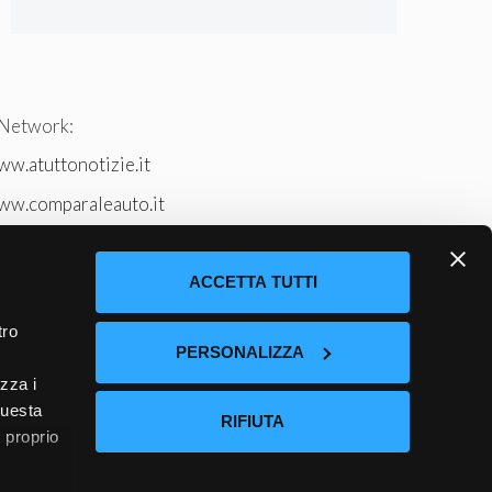
 Network:
w.atuttonotizie.it
ww.comparaleauto.it
w.ilsitodeiperche.it
tto-tennis.com/
ACCETTA TUTTI
tro
PERSONALIZZA
izza i
questa
RIFIUTA
l proprio