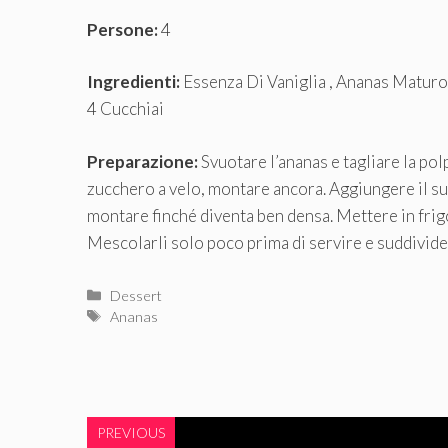
Persone:
4
Ingredienti:
Essenza Di Vaniglia , Ananas Maturo
4 Cucchiai
Preparazione:
Svuotare l’ananas e tagliare la polp
zucchero a velo, montare ancora. Aggiungere il su
montare finché diventa ben densa. Mettere in frig
Mescolarli solo poco prima di servire e suddivide
Categorie
Dessert
Tag
Ananas
PREVIOUS