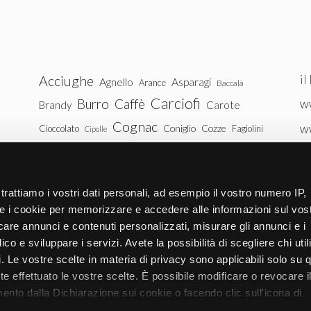
il
Acciughe
Agnello
Asparagi
Arance
Baccalà
Carciofi
Burro
Caffè
ww
Brandy
Carote
Cognac
w
Coniglio
Cozze
Cioccolato
Fagiolini
Cipolle
Gin
Maiale
ww
Latte
Funghi
Fragole
Gamberetti
Manzo
tu
Melanzane
Mele
Mandorle
Noci
trattiamo i vostri dati personali, ad esempio il vostro numero IP,
Pollo
Patate
e i cookie per memorizzare e accedere alle informazioni sul vos
Peperoni
Piselli
licare annunci e contenuti personalizzati, misurare gli annunci e i
Pomodori
Ricotta
Rum
Riso
Salmone
ico e sviluppare i servizi. Avete la possibilità di scegliere chi util
Vitello
Uova
pi. Le vostre scelte in materia di privacy sono applicabili solo su 
Spinaci
Tacchino
Tonno
ete effettuato le vostre scelte. È possibile modificare o revocare i
Zucchine
Vodka
Whisky
nto dalla Dichiarazione sui cookie o facendo clic sull'icona di
Zucca