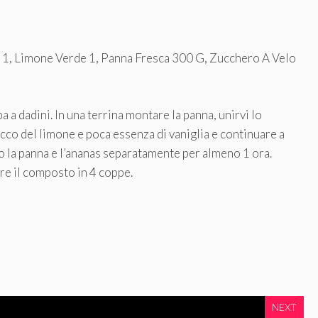
 1, Limone Verde 1, Panna Fresca 300 G, Zucchero A Velo
a a dadini. In una terrina montare la panna, unirvi lo
cco del limone e poca essenza di vaniglia e continuare a
o la panna e l’ananas separatamente per almeno 1 ora.
re il composto in 4 coppe.
NEXT