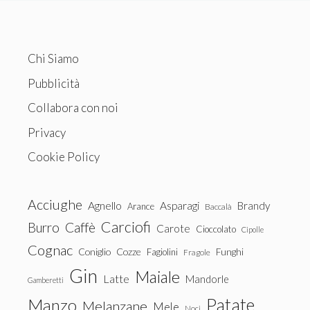
Chi Siamo
Pubblicità
Collabora con noi
Privacy
Cookie Policy
Acciughe
Agnello
Asparagi
Brandy
Arance
Baccalà
Carciofi
Burro
Caffè
Carote
Cioccolato
Cipolle
Cognac
Coniglio
Cozze
Fagiolini
Funghi
Fragole
Gin
Maiale
Latte
Mandorle
Gamberetti
Patate
Manzo
Melanzane
Mele
Noci