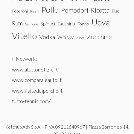
Pollo
Pomodori
Ricotta
Peperoni
Riso
Piselli
Uova
Rum
Spinaci
Tacchino
Tonno
Salmone
Vitello
Zucchine
Vodka
Whisky
Zucca
il Network:
www.atuttonotizie.it
www.comparaleauto.it
www.ilsitodeiperche.it
tutto-tennis.com/
Ketchup Adv S.p.A. - PIVA.09211640967 | Piazza Borromeo 14,