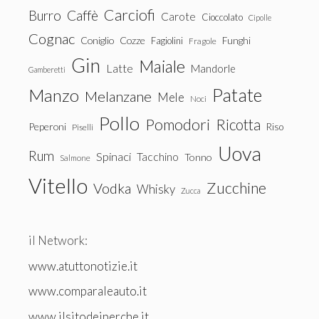
Carciofi
Burro
Caffè
Carote
Cioccolato
Cipolle
Cognac
Coniglio
Cozze
Fagiolini
Funghi
Fragole
Gin
Maiale
Latte
Mandorle
Gamberetti
Patate
Manzo
Melanzane
Mele
Noci
Pollo
Pomodori
Ricotta
Peperoni
Riso
Piselli
Uova
Rum
Spinaci
Tacchino
Tonno
Salmone
Vitello
Zucchine
Vodka
Whisky
Zucca
il Network:
www.atuttonotizie.it
www.comparaleauto.it
www.ilsitodeiperche.it