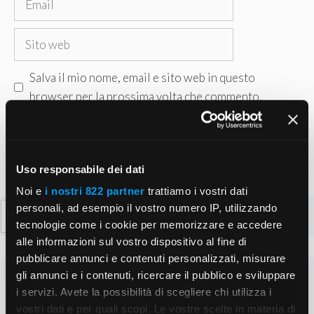
Sito
web
Salva il mio nome, email e sito web in questo
browser per la prossima volta che commento.
Uso responsabile dei dati
Noi e
i nostri 822 partner
trattiamo i vostri dati
Ricerca
personali, ad esempio il vostro numero IP, utilizzando
tecnologie come i cookie per memorizzare e accedere
per:
alle informazioni sul vostro dispositivo al fine di
pubblicare annunci e contenuti personalizzati, misurare
gli annunci e i contenuti, ricercare il pubblico e sviluppare
i servizi. Avete la possibilità di scegliere chi utilizza i
vostri dati e per quali scopi. Le vostre scelte in materia di