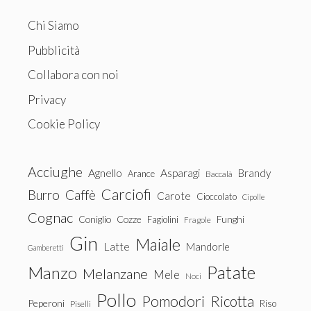
Chi Siamo
Pubblicità
Collabora con noi
Privacy
Cookie Policy
Acciughe
Agnello
Asparagi
Brandy
Arance
Baccalà
Carciofi
Burro
Caffè
Carote
Cioccolato
Cipolle
Cognac
Coniglio
Cozze
Fagiolini
Funghi
Fragole
Gin
Maiale
Latte
Mandorle
Gamberetti
Patate
Manzo
Melanzane
Mele
Noci
Pollo
Pomodori
Ricotta
Peperoni
Riso
Piselli