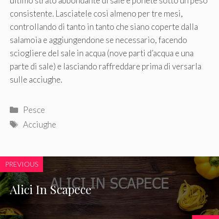
ultimo strato abbondante di sale e ponete sotto un peso
consistente. Lasciatele così almeno per tre mesi,
controllando di tanto in tanto che siano coperte dalla
salamoia e aggiungendone se necessario, facendo
sciogliere del sale in acqua (nove parti d’acqua e una
parte di sale) e lasciando raffreddare prima di versarla
sulle acciughe.
Categorie
Pesce
Tag
Acciughe
PREVIOUS
Alici In Scapece