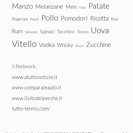
Patate
Manzo
Melanzane
Mele
Noci
Pollo
Pomodori
Ricotta
Peperoni
Riso
Piselli
Uova
Rum
Spinaci
Tacchino
Tonno
Salmone
Vitello
Zucchine
Vodka
Whisky
Zucca
il Network:
www.atuttonotizie.it
www.comparaleauto.it
www.ilsitodeiperche.it
tutto-tennis.com/