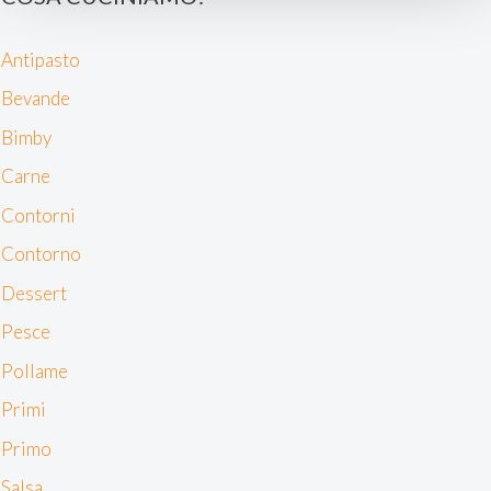
e imposta le tue preferenze nella
sezione dettagli
. Puoi
modificare o ritirare il tuo consenso in qualsiasi momento
Antipasto
dalla Dichiarazione sui cookie.
Bevande
Noi e i nostri partner trattiamo i tuoi dati personali, ad
Bimby
esempio il tuo indirizzo IP, utilizzando tecnologie quali i
Carne
cookie e/o altri strumenti di tracciamento, per
memorizzare e accedere alle informazioni sul tuo
Contorni
dispositivo. Ciò è finalizzato a pubblicare annunci e
Contorno
contenuti personalizzati, valutare pubblicità e contenuti,
analizzare gli utenti e sviluppare il prodotto. Puoi
Dessert
scegliere chi utilizza i tuoi dati e per quali scopi.
Pesce
Approfondisci come vengono elaborati i tuoi dati personali
e imposta le tue preferenze nella sezione dettagli. Puoi
Pollame
modificare o revocare il tuo consenso in qualsiasi
Primi
momento dalla Dichiarazione sui cookie. Utilizziamo i
cookie tecnici e, previo consenso, anche cookie di
Primo
profilazione o altri strumenti di tracciamento, anche di
Salsa
terze parti, per personalizzare contenuti ed annunci, per