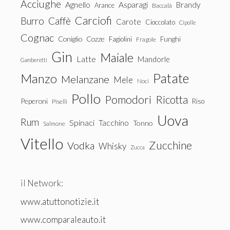
Acciughe
Agnello
Asparagi
Brandy
Arance
Baccalà
Carciofi
Burro
Caffè
Carote
Cioccolato
Cipolle
Cognac
Coniglio
Cozze
Fagiolini
Funghi
Fragole
Gin
Maiale
Latte
Mandorle
Gamberetti
Patate
Manzo
Melanzane
Mele
Noci
Pollo
Pomodori
Ricotta
Peperoni
Riso
Piselli
Uova
Rum
Spinaci
Tacchino
Tonno
Salmone
Vitello
Zucchine
Vodka
Whisky
Zucca
il Network:
www.atuttonotizie.it
www.comparaleauto.it