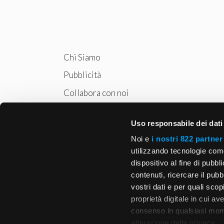
Chi Siamo
Pubblicità
Collabora con noi
Privacy
Uso responsabile dei dati
Cookie Policy
Noi e
i nostri 822 partner
utilizzando tecnologie com
dispositivo al fine di pubb
contenuti, ricercare il pubbl
vostri dati e per quali sco
proprietà digitale in cui av
consenso in qualsiasi mome
attivazione della privacy.