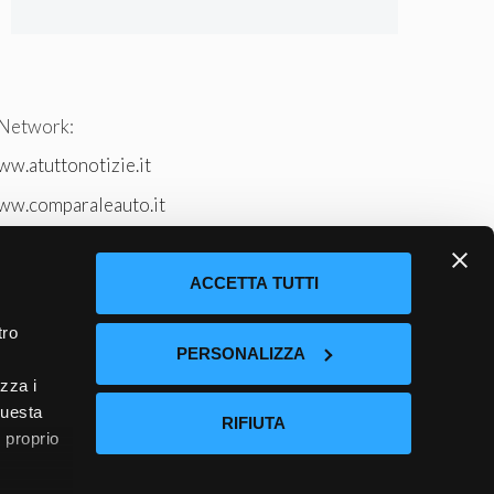
 Network:
w.atuttonotizie.it
ww.comparaleauto.it
w.ilsitodeiperche.it
tto-tennis.com/
ACCETTA TUTTI
tro
PERSONALIZZA
izza i
questa
RIFIUTA
l proprio