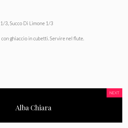
1/3, Succo Di Limone 1/3
on ghiaccio in cubetti. Servire nel flute.
NEXT
Alba Chiara