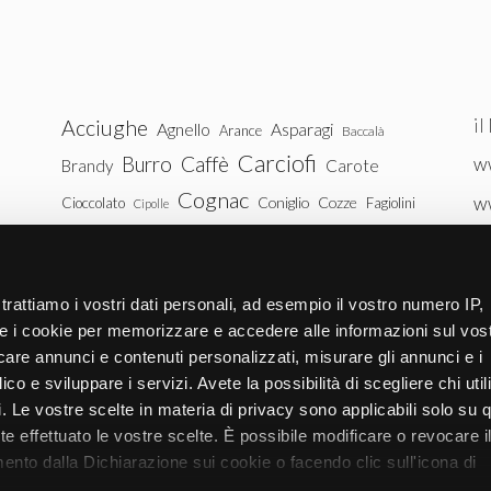
il
Acciughe
Agnello
Asparagi
Arance
Baccalà
Carciofi
Burro
Caffè
ww
Brandy
Carote
Cognac
w
Coniglio
Cozze
Cioccolato
Fagiolini
Cipolle
Gin
Maiale
ww
Latte
Funghi
Fragole
Gamberetti
Manzo
tu
Melanzane
Mele
Mandorle
Noci
trattiamo i vostri dati personali, ad esempio il vostro numero IP,
Pollo
Patate
e i cookie per memorizzare e accedere alle informazioni sul vos
Peperoni
Piselli
licare annunci e contenuti personalizzati, misurare gli annunci e i
Pomodori
Ricotta
Rum
Riso
Salmone
ico e sviluppare i servizi. Avete la possibilità di scegliere chi util
Vitello
Uova
pi. Le vostre scelte in materia di privacy sono applicabili solo su 
Spinaci
Tacchino
Tonno
ete effettuato le vostre scelte. È possibile modificare o revocare i
Zucchine
Vodka
Whisky
nto dalla Dichiarazione sui cookie o facendo clic sull'icona di
Zucca