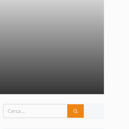
Ricerca
per: