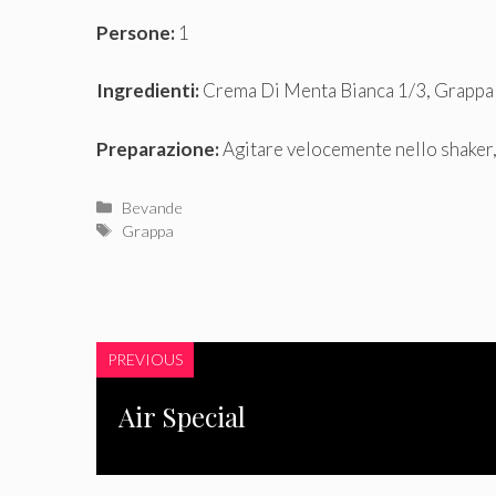
Persone:
1
Ingredienti:
Crema Di Menta Bianca 1/3, Grappa 
Preparazione:
Agitare velocemente nello shaker, c
Categorie
Bevande
Tag
Grappa
PREVIOUS
Air Special