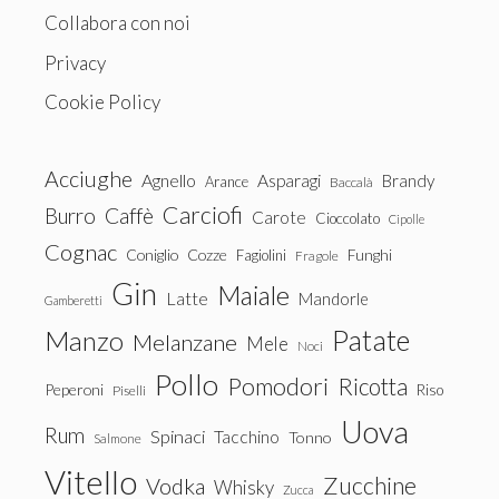
Collabora con noi
Privacy
Cookie Policy
Acciughe
Agnello
Asparagi
Brandy
Arance
Baccalà
Carciofi
Burro
Caffè
Carote
Cioccolato
Cipolle
Cognac
Coniglio
Cozze
Fagiolini
Funghi
Fragole
Gin
Maiale
Latte
Mandorle
Gamberetti
Patate
Manzo
Melanzane
Mele
Noci
Pollo
Pomodori
Ricotta
Peperoni
Riso
Piselli
Uova
Rum
Spinaci
Tacchino
Tonno
Salmone
Vitello
Zucchine
Vodka
Whisky
Zucca