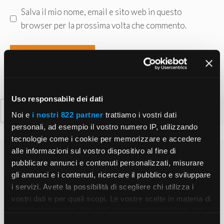
Salva il mio nome, email e sito web in questo
browser per la prossima volta che commento.
Uso responsabile dei dati
Ricerca
Noi e
i nostri 822 partner
trattiamo i vostri dati
per:
personali, ad esempio il vostro numero IP, utilizzando
tecnologie come i cookie per memorizzare e accedere
alle informazioni sul vostro dispositivo al fine di
pubblicare annunci e contenuti personalizzati, misurare
gli annunci e i contenuti, ricercare il pubblico e sviluppare
i servizi. Avete la possibilità di scegliere chi utilizza i
vostri dati e per quali scopi. Le vostre scelte in materia di
privacy sono applicabili solo su questa proprietà digitale
in cui avete effettuato le vostre scelte. È possibile