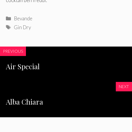
cocktail ben freddi.
Categorie
Bevande
Tag
Gin Dry
PREVIOUS
Air Special
NEXT
Alba Chiara