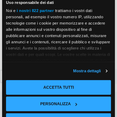
Uso responsabile dei dati
Sito
Noi e
i nostri 822 partner
trattiamo i vostri dati
web
personali, ad esempio il vostro numero IP, utilizzando
tecnologie come i cookie per memorizzare e accedere
Salva il mio nome, email e sito web in questo
alle informazioni sul vostro dispositivo al fine di
browser per la prossima volta che commento.
pubblicare annunci e contenuti personalizzati, misurare
gli annunci e i contenuti, ricercare il pubblico e sviluppare
i servizi. Avete la possibilità di scegliere chi utilizza i
vostri dati e per quali scopi. Le vostre scelte in materia di
privacy sono applicabili solo su questa proprietà digitale
in cui avete effettuato le vostre scelte. È possibile
Mostra dettagli
Ricerca
modificare o revocare il proprio consenso in qualsiasi
momento dalla Dichiarazione sui cookie o facendo clic
per:
sull'icona di attivazione della privacy.
ACCETTA TUTTI
Con il tuo consenso, vorremmo anche:
PERSONALIZZA
raccogliere informazioni sulla tua posizione
geografica, con un'approssimazione di qualche