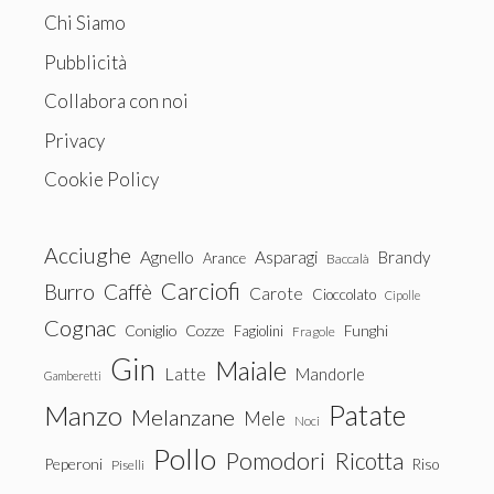
Chi Siamo
Pubblicità
Collabora con noi
Privacy
Cookie Policy
Acciughe
Agnello
Asparagi
Brandy
Arance
Baccalà
Carciofi
Burro
Caffè
Carote
Cioccolato
Cipolle
Cognac
Coniglio
Cozze
Fagiolini
Funghi
Fragole
Gin
Maiale
Latte
Mandorle
Gamberetti
Patate
Manzo
Melanzane
Mele
Noci
Pollo
Pomodori
Ricotta
Peperoni
Riso
Piselli