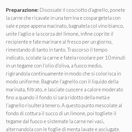
Preparazione:
Disossate il cosciotto d’agnello, ponete
la carne che ricavate in una terrina e cospargetela con
sale e pepe appena macinato, bagnatela col vino bianco,
unite l’aglio e la scorza del limone, infine coprite il
recipiente e fate marinare al fresco per un giorno,
rimestando di tanto in tanto. Trascorso il tempo
indicato, scolate la carne e fatela rosolare per 10 minuti
in un tegame con l’olio d’oliva, a fuoco medio,
rigirandola continuamente in modo che si colorisca in
modo uniforme. Bagnate l’agnello con il liquido della
marinata, filtrato, e lasciate cuocere a calore moderato
fino a quando il fondo si sarà ridotto della metà e
l’agnello risulterà tenero. A questo punto mescolate al
fondo di cottura il succo di un limone, poi togliete il
tegame dal fuoco e sistemate la carne nei vasi,
alternandola con le foglie di menta lavate e asciugate.