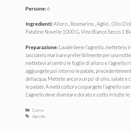
Persone:
6
Ingredienti:
Alloro , Rosmarino , Aglio , Olio D’o
Patatine Novelle 1000 G, Vino Bianco Secco 1 Bi
Preparazione:
Lavate bene l’agnello, mettetelo in
lasciatelo marinare preferibilmente per una notte 
mettetevi al centro le foglie di alloro e l’agnello
aggiungete poi intorno le patate, precedentemente
dellacqua. Mettete ancora un po’ di olio, salate e 
le patate. A metà cottura cospargete l’agnello con i
L’agnello deve diventare dorato e cotto in tutte le s
Categorie
Carne
Tag
Agnello