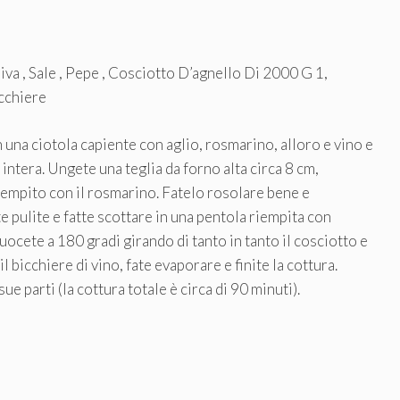
liva , Sale , Pepe , Cosciotto D’agnello Di 2000 G 1,
cchiere
 una ciotola capiente con aglio, rosmarino, alloro e vino e
intera. Ungete una teglia da forno alta circa 8 cm,
 riempito con il rosmarino. Fatelo rosolare bene e
 pulite e fatte scottare in una pentola riempita con
cuocete a 180 gradi girando di tanto in tanto il cosciotto e
l bicchiere di vino, fate evaporare e finite la cottura.
ue parti (la cottura totale è circa di 90 minuti).