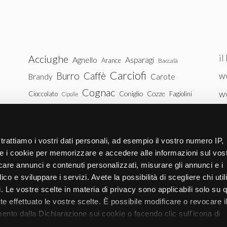
il
Acciughe
Agnello
Asparagi
Arance
Baccalà
Carciofi
Burro
Caffè
ww
Brandy
Carote
Cognac
w
Coniglio
Cozze
Cioccolato
Fagiolini
Cipolle
Gin
Maiale
ww
Latte
Funghi
Fragole
Gamberetti
Manzo
tu
Melanzane
Mele
Mandorle
Noci
trattiamo i vostri dati personali, ad esempio il vostro numero IP,
Pollo
Patate
e i cookie per memorizzare e accedere alle informazioni sul vos
Peperoni
Piselli
licare annunci e contenuti personalizzati, misurare gli annunci e i
Pomodori
Ricotta
Rum
Riso
Salmone
ico e sviluppare i servizi. Avete la possibilità di scegliere chi util
Vitello
Uova
pi. Le vostre scelte in materia di privacy sono applicabili solo su 
Spinaci
Tacchino
Tonno
ete effettuato le vostre scelte. È possibile modificare o revocare i
Zucchine
Vodka
Whisky
nto dalla Dichiarazione sui cookie o facendo clic sull'icona di
Zucca