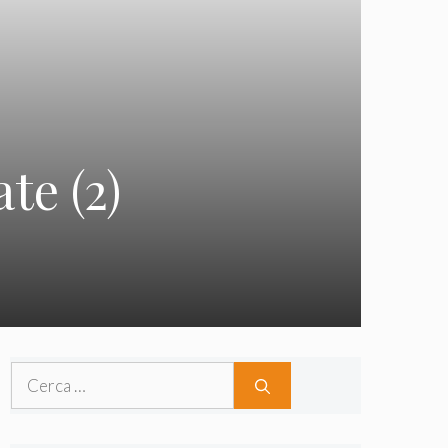
te (2)
Ricerca
per: