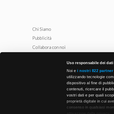
Chi Siamo
Pubblicità
Collabora con noi
Privacy
Uso responsabile dei dati
Cookie Policy
Noi e
i nostri 822 partner
utilizzando tecnologie com
dispositivo al fine di pubb
contenuti, ricercare il pubbl
vostri dati e per quali sco
proprietà digitale in cui av
consenso in qualsiasi mome
attivazione della privacy.