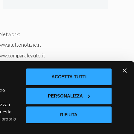
 Network:
w.atuttonotizie.it
ww.comparaleauto.it
w.ilsitodeiperche.it
tto-tennis.com/
ACCETTA TUTTI
tro
PERSONALIZZA
izza i
questa
RIFIUTA
l proprio