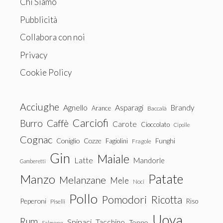
Chi Siamo
Pubblicità
Collabora con noi
Privacy
Cookie Policy
Acciughe
Agnello
Asparagi
Brandy
Arance
Baccalà
Carciofi
Burro
Caffè
Carote
Cioccolato
Cipolle
Cognac
Coniglio
Cozze
Fagiolini
Funghi
Fragole
Gin
Maiale
Latte
Mandorle
Gamberetti
Patate
Manzo
Melanzane
Mele
Noci
Pollo
Pomodori
Ricotta
Peperoni
Riso
Piselli
Uova
Rum
Spinaci
Tacchino
Tonno
Salmone