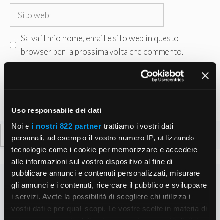
Sito
web
Salva il mio nome, email e sito web in questo
browser per la prossima volta che commento.
Uso responsabile dei dati
Noi e
i nostri 822 partner
trattiamo i vostri dati
Ricerca
personali, ad esempio il vostro numero IP, utilizzando
per:
tecnologie come i cookie per memorizzare e accedere
alle informazioni sul vostro dispositivo al fine di
pubblicare annunci e contenuti personalizzati, misurare
gli annunci e i contenuti, ricercare il pubblico e sviluppare
i servizi. Avete la possibilità di scegliere chi utilizza i
vostri dati e per quali scopi. Le vostre scelte in materia di
privacy sono applicabili solo su questa proprietà digitale