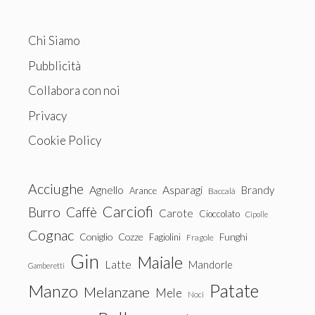
Chi Siamo
Pubblicità
Collabora con noi
Privacy
Cookie Policy
Acciughe
Agnello
Asparagi
Brandy
Arance
Baccalà
Carciofi
Burro
Caffè
Carote
Cioccolato
Cipolle
Cognac
Coniglio
Cozze
Fagiolini
Funghi
Fragole
Gin
Maiale
Latte
Mandorle
Gamberetti
Patate
Manzo
Melanzane
Mele
Noci