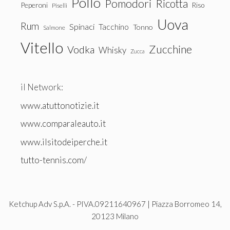
Pollo
Pomodori
Ricotta
Peperoni
Riso
Piselli
Uova
Rum
Spinaci
Tacchino
Tonno
Salmone
Vitello
Zucchine
Vodka
Whisky
Zucca
il Network:
www.atuttonotizie.it
www.comparaleauto.it
www.ilsitodeiperche.it
tutto-tennis.com/
Ketchup Adv S.p.A. - PIVA.09211640967 | Piazza Borromeo 14,
20123 Milano