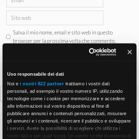
Sito
web
Salva il mio nome, email e sito web in questo
browser per la prossima volta che commento.
Uso responsabile dei dati
Noi e
i nostri 822 partner
trattiamo i vostri dati
Ricerca
personali, ad esempio il vostro numero IP, utilizzando
per:
tecnologie come i cookie per memorizzare e accedere
alle informazioni sul vostro dispositivo al fine di
pubblicare annunci e contenuti personalizzati, misurare
gli annunci e i contenuti, ricercare il pubblico e sviluppare
i servizi. Avete la possibilità di scegliere chi utilizza i
vostri dati e per quali scopi. Le vostre scelte in materia di