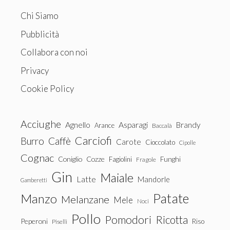
Chi Siamo
Pubblicità
Collabora con noi
Privacy
Cookie Policy
Acciughe
Agnello
Asparagi
Brandy
Arance
Baccalà
Carciofi
Burro
Caffè
Carote
Cioccolato
Cipolle
Cognac
Coniglio
Cozze
Fagiolini
Funghi
Fragole
Gin
Maiale
Latte
Mandorle
Gamberetti
Patate
Manzo
Melanzane
Mele
Noci
Pollo
Pomodori
Ricotta
Peperoni
Riso
Piselli