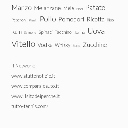
Patate
Manzo
Melanzane
Mele
Noci
Pollo
Pomodori
Ricotta
Peperoni
Riso
Piselli
Uova
Rum
Spinaci
Tacchino
Tonno
Salmone
Vitello
Zucchine
Vodka
Whisky
Zucca
il Network:
www.atuttonotizie.it
www.comparaleauto.it
www.ilsitodeiperche.it
tutto-tennis.com/