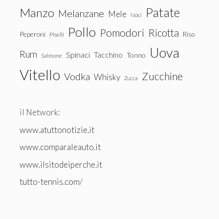
Patate
Manzo
Melanzane
Mele
Noci
Pollo
Pomodori
Ricotta
Peperoni
Riso
Piselli
Uova
Rum
Spinaci
Tacchino
Tonno
Salmone
Vitello
Zucchine
Vodka
Whisky
Zucca
il Network:
www.atuttonotizie.it
www.comparaleauto.it
www.ilsitodeiperche.it
tutto-tennis.com/