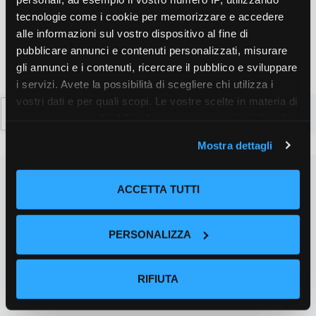
tecnologie come i cookie per memorizzare e accedere
alle informazioni sul vostro dispositivo al fine di
pubblicare annunci e contenuti personalizzati, misurare
gli annunci e i contenuti, ricercare il pubblico e sviluppare
i servizi. Avete la possibilità di scegliere chi utilizza i
vostri dati e per quali scopi. Le vostre scelte in materia di
Ricerca
privacy sono applicabili solo su questa proprietà digitale
per:
in cui avete effettuato le vostre scelte. È possibile
Mostra dettagli
modificare o revocare il proprio consenso in qualsiasi
momento dalla Dichiarazione sui cookie o facendo clic
sull'icona di attivazione della privacy.
ACCETTA TUTTI
Con il tuo consenso, vorremmo anche:
PERSONALIZZA
raccogliere informazioni sulla tua posizione
geografica, con un'approssimazione di qualche
metro,
RIFIUTA
Identificare il tuo dispositivo, scansionandolo
attivamente alla ricerca di caratteristiche specifiche