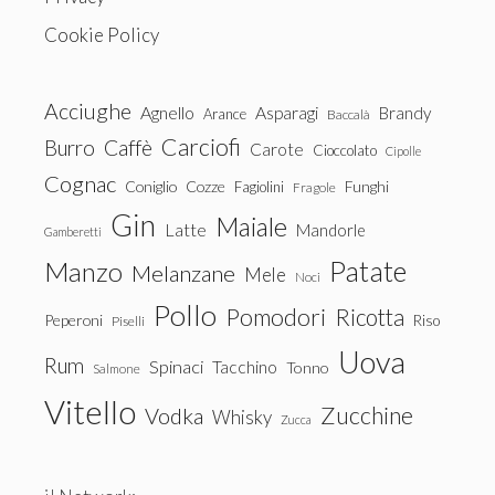
Cookie Policy
Acciughe
Agnello
Asparagi
Brandy
Arance
Baccalà
Carciofi
Burro
Caffè
Carote
Cioccolato
Cipolle
Cognac
Coniglio
Cozze
Fagiolini
Funghi
Fragole
Gin
Maiale
Latte
Mandorle
Gamberetti
Patate
Manzo
Melanzane
Mele
Noci
Pollo
Pomodori
Ricotta
Peperoni
Riso
Piselli
Uova
Rum
Spinaci
Tacchino
Tonno
Salmone
Vitello
Zucchine
Vodka
Whisky
Zucca