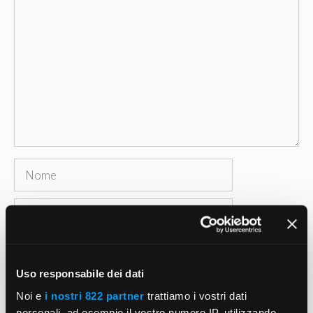
Commento
Nome
Email
Sito
web
Uso responsabile dei dati
Salva il mio nome, email e sito web in questo
Noi e
i nostri 822 partner
trattiamo i vostri dati
browser per la prossima volta che commento.
personali, ad esempio il vostro numero IP, utilizzando