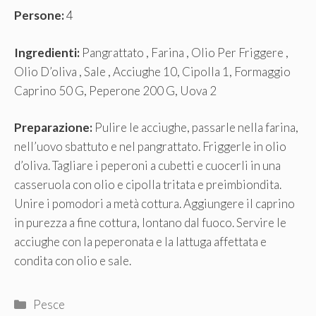
Persone:
4
Ingredienti:
Pangrattato , Farina , Olio Per Friggere ,
Olio D’oliva , Sale , Acciughe 10, Cipolla 1, Formaggio
Caprino 50 G, Peperone 200 G, Uova 2
Preparazione:
Pulire le acciughe, passarle nella farina,
nell’uovo sbattuto e nel pangrattato. Friggerle in olio
d’oliva. Tagliare i peperoni a cubetti e cuocerli in una
casseruola con olio e cipolla tritata e preimbiondita.
Unire i pomodori a metà cottura. Aggiungere il caprino
in purezza a fine cottura, lontano dal fuoco. Servire le
acciughe con la peperonata e la lattuga affettata e
condita con olio e sale.
Categorie
Pesce