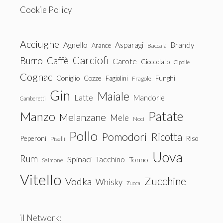
Cookie Policy
Acciughe
Agnello
Asparagi
Brandy
Arance
Baccalà
Carciofi
Burro
Caffè
Carote
Cioccolato
Cipolle
Cognac
Coniglio
Cozze
Fagiolini
Funghi
Fragole
Gin
Maiale
Latte
Mandorle
Gamberetti
Patate
Manzo
Melanzane
Mele
Noci
Pollo
Pomodori
Ricotta
Peperoni
Riso
Piselli
Uova
Rum
Spinaci
Tacchino
Tonno
Salmone
Vitello
Zucchine
Vodka
Whisky
Zucca
il Network: