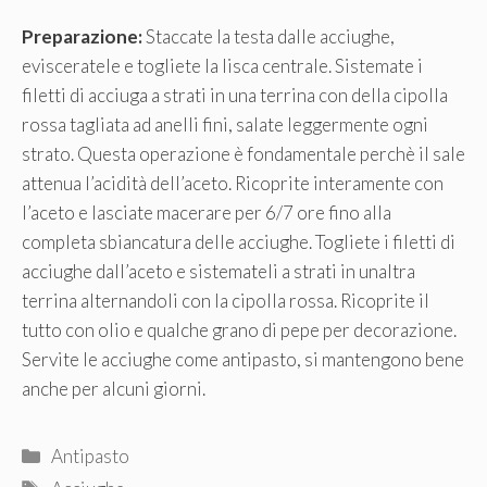
Preparazione:
Staccate la testa dalle acciughe,
evisceratele e togliete la lisca centrale. Sistemate i
filetti di acciuga a strati in una terrina con della cipolla
rossa tagliata ad anelli fini, salate leggermente ogni
strato. Questa operazione è fondamentale perchè il sale
attenua l’acidità dell’aceto. Ricoprite interamente con
l’aceto e lasciate macerare per 6/7 ore fino alla
completa sbiancatura delle acciughe. Togliete i filetti di
acciughe dall’aceto e sistemateli a strati in unaltra
terrina alternandoli con la cipolla rossa. Ricoprite il
tutto con olio e qualche grano di pepe per decorazione.
Servite le acciughe come antipasto, si mantengono bene
anche per alcuni giorni.
Categorie
Antipasto
Tag