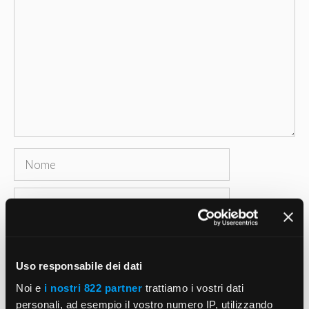
Nome
Email
Sito
web
Uso responsabile dei dati
Salva il mio nome, email e sito web in questo
Noi e
i nostri 822 partner
trattiamo i vostri dati
browser per la prossima volta che commento.
personali, ad esempio il vostro numero IP, utilizzando