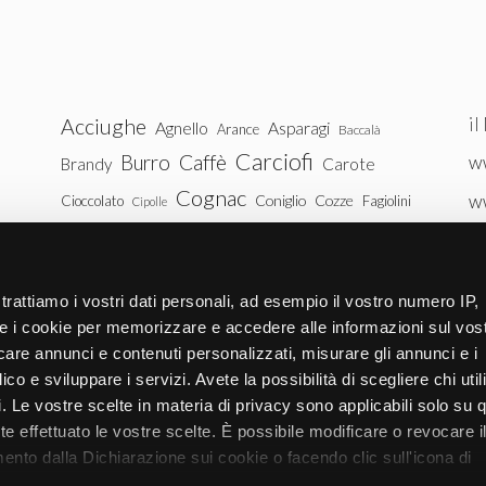
il
Acciughe
Agnello
Asparagi
Arance
Baccalà
Carciofi
Burro
Caffè
ww
Brandy
Carote
Cognac
w
Coniglio
Cozze
Cioccolato
Fagiolini
Cipolle
Gin
Maiale
ww
Latte
Funghi
Fragole
Gamberetti
Manzo
tu
Melanzane
Mele
Mandorle
Noci
trattiamo i vostri dati personali, ad esempio il vostro numero IP,
Pollo
Patate
e i cookie per memorizzare e accedere alle informazioni sul vos
Peperoni
Piselli
licare annunci e contenuti personalizzati, misurare gli annunci e i
Pomodori
Ricotta
Rum
Riso
Salmone
ico e sviluppare i servizi. Avete la possibilità di scegliere chi util
Vitello
Uova
pi. Le vostre scelte in materia di privacy sono applicabili solo su 
Spinaci
Tacchino
Tonno
ete effettuato le vostre scelte. È possibile modificare o revocare i
Zucchine
Vodka
Whisky
nto dalla Dichiarazione sui cookie o facendo clic sull'icona di
Zucca