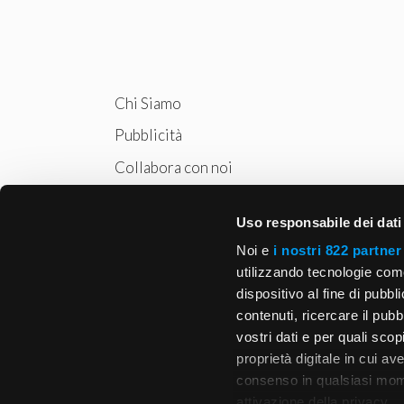
Chi Siamo
Pubblicità
Collabora con noi
Privacy
Uso responsabile dei dati
Cookie Policy
Noi e
i nostri 822 partner
utilizzando tecnologie com
dispositivo al fine di pubb
contenuti, ricercare il pubbl
vostri dati e per quali sco
proprietà digitale in cui av
consenso in qualsiasi mome
attivazione della privacy.