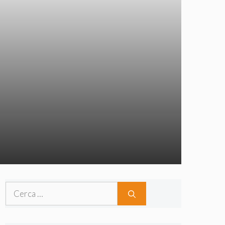
Ricerca
per: