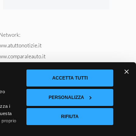
 Network:
w.atuttonotizie.it
ww.comparaleauto.it
w.ilsitodeiperche.it
tto-tennis.com/
ACCETTA TUTTI
tro
PERSONALIZZA
izza i
questa
RIFIUTA
l proprio