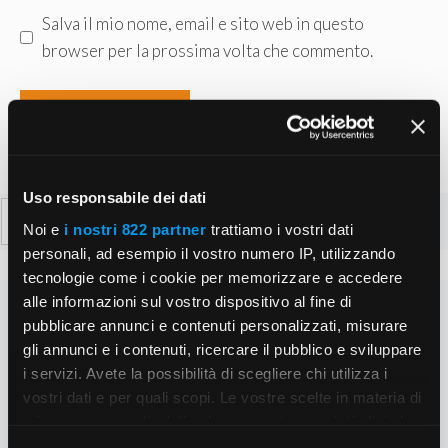
Salva il mio nome, email e sito web in questo
browser per la prossima volta che commento.
Uso responsabile dei dati
Ricerca
Noi e
i nostri 822 partner
trattiamo i vostri dati
per:
personali, ad esempio il vostro numero IP, utilizzando
tecnologie come i cookie per memorizzare e accedere
alle informazioni sul vostro dispositivo al fine di
pubblicare annunci e contenuti personalizzati, misurare
gli annunci e i contenuti, ricercare il pubblico e sviluppare
i servizi. Avete la possibilità di scegliere chi utilizza i
vostri dati e per quali scopi. Le vostre scelte in materia di
privacy sono applicabili solo su questa proprietà digitale
in cui avete effettuato le vostre scelte. È possibile