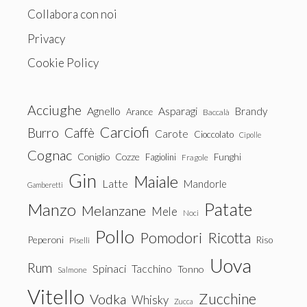
Collabora con noi
Privacy
Cookie Policy
Acciughe
Agnello
Asparagi
Brandy
Arance
Baccalà
Carciofi
Burro
Caffè
Carote
Cioccolato
Cipolle
Cognac
Coniglio
Cozze
Fagiolini
Funghi
Fragole
Gin
Maiale
Latte
Mandorle
Gamberetti
Patate
Manzo
Melanzane
Mele
Noci
Pollo
Pomodori
Ricotta
Peperoni
Riso
Piselli
Uova
Rum
Spinaci
Tacchino
Tonno
Salmone
Vitello
Zucchine
Vodka
Whisky
Zucca