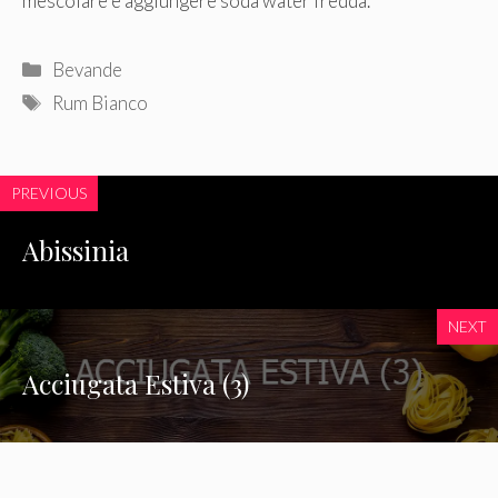
mescolare e aggiungere soda water fredda.
Categorie
Bevande
Tag
Rum Bianco
PREVIOUS
Abissinia
NEXT
Acciugata Estiva (3)